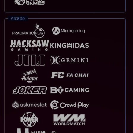
Arcade