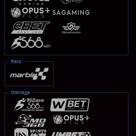
Race
Olahraga