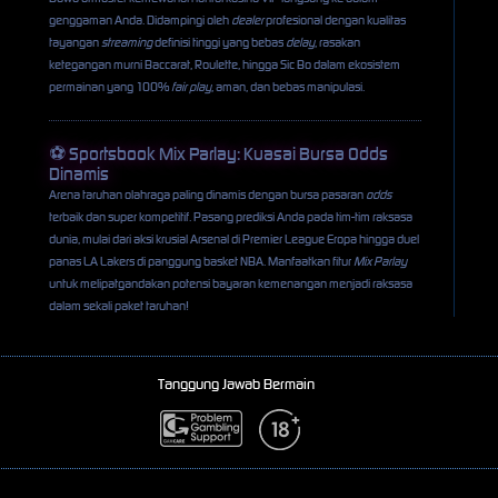
genggaman Anda. Didampingi oleh
dealer
profesional dengan kualitas
tayangan
streaming
definisi tinggi yang bebas
delay
, rasakan
ketegangan murni Baccarat, Roulette, hingga Sic Bo dalam ekosistem
permainan yang 100%
fair play
, aman, dan bebas manipulasi.
⚽ Sportsbook Mix Parlay: Kuasai Bursa Odds
Dinamis
Arena taruhan olahraga paling dinamis dengan bursa pasaran
odds
terbaik dan super kompetitif. Pasang prediksi Anda pada tim-tim raksasa
dunia, mulai dari aksi krusial Arsenal di Premier League Eropa hingga duel
panas LA Lakers di panggung basket NBA. Manfaatkan fitur
Mix Parlay
untuk melipatgandakan potensi bayaran kemenangan menjadi raksasa
dalam sekali paket taruhan!
Tanggung Jawab Bermain