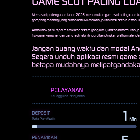
GAME SLOT PALING CUA
Memasuki pertengahan tahun 2026, menemukan game slot paling cuan bukan l
gampang menang yang sudah terbukti membayarkan hasil secara instan. De
Anda tidak perlu repot memikirkan sistem yang rumit, karena antarmukanya d
frekuensi kemenangan yang jauh lebih tinggi dibandingkan platform stan
Jangan buang waktu dan modal Anda
Segera unduh aplikasi resmi game s
betapa mudahnya melipatgandakan 
PELAYANAN
Keunggulan Pelayanan
1
DEPOSIT
Min
Rata-Rata Waktu
PENARIKAN