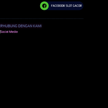
FACEBOOK SLOT GACOR
ERHUBUNG DENGAN KAMI