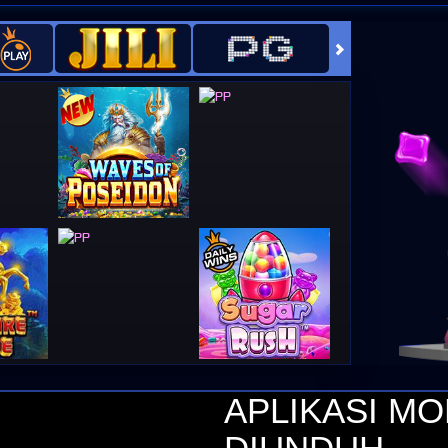
APLIKASI MO